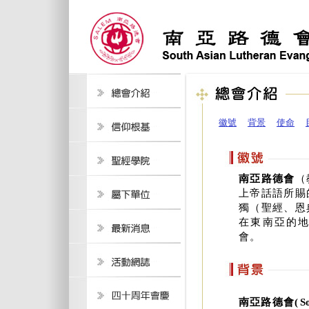
徽號
背景
使命
南亞路德會
（
上帝話語所賜
獨（聖經、恩
在東南亞的
會。
南亞路德會
( S