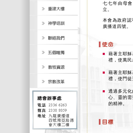
七七年由母會
立。
本會為政府認
廣播道四號。
藉著主耶穌
禮，使萬民
藉著主耶穌
禮，使門徒
透過多元化
心、靈的需
的精神。